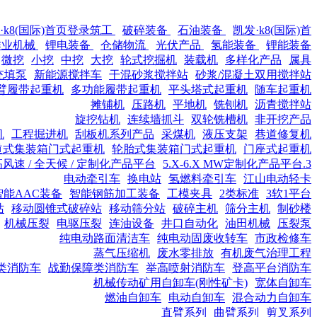
·k8(国际)首页登录筑工
破碎装备
石油装备
凯发·k8(国际)首
作业机械
锂电装备
仓储物流
光伏产品
氢能装备
锂能装备
微挖
小挖
中挖
大挖
轮式挖掘机
装载机
多样化产品
属具
充填泵
新能源搅拌车
干混砂浆搅拌站
砂浆/混凝土双用搅拌站
臂履带起重机
多功能履带起重机
平头塔式起重机
随车起重机
摊铺机
压路机
平地机
铣刨机
沥青搅拌站
旋挖钻机
连续墙抓斗
双轮铣槽机
非开挖产品
机
工程掘进机
刮板机系列产品
采煤机
液压支架
巷道修复机
道式集装箱门式起重机
轮胎式集装箱门式起重机
门座式起重机
中高风速 / 全天候 / 定制化产品平台
5.X-6.X MW定制化产品平台
3.X 中低风速型风力发电机组
电动牵引车
换电站
氢燃料牵引车
江山电动轻卡
智能AAC装备
智能钢筋加工装备
工模夹具
2类标准
3软1平台
站
移动圆锥式破碎站
移动筛分站
破碎主机
筛分主机
制砂楼
机械压裂
电驱压裂
连油设备
井口自动化
油田机械
压裂泵
纯电动路面清洁车
纯电动固废收转车
市政检修车
蒸气压缩机
废水零排放
有机废气治理工程
类消防车
战勤保障类消防车
举高喷射消防车
登高平台消防车
机械传动矿用自卸车(刚性矿卡)
宽体自卸车
燃油自卸车
电动自卸车
混合动力自卸车
直臂系列
曲臂系列
剪叉系列