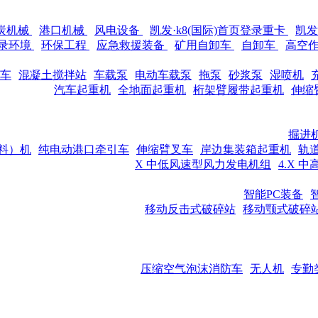
炭机械
港口机械
风电设备
凯发·k8(国际)首页登录重卡
凯发
录环境
环保工程
应急救援装备
矿用自卸车
自卸车
高空
车
混凝土搅拌站
车载泵
电动车载泵
拖泵
砂浆泵
湿喷机
汽车起重机
全地面起重机
桁架臂履带起重机
伸缩
掘进
料）机
纯电动港口牵引车
伸缩臂叉车
岸边集装箱起重机
轨
4.X 
智能PC装备
移动反击式破碎站
移动颚式破碎
压缩空气泡沫消防车
无人机
专勤