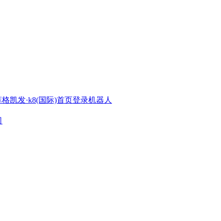
菲格
凯发·k8(国际)首页登录机器人
司