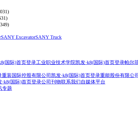
31)
31)
49)
r
SANY Excavator
SANY Truck
k8(国际)首页登录工业职业技术学院
凯发·k8(国际)首页登录帕尔
登录重装国际控股有限公司
凯发·k8(国际)首页登录重能股份有限公
·k8(国际)首页登录
公司刊物
联系我们
自媒体平台
讯
专题