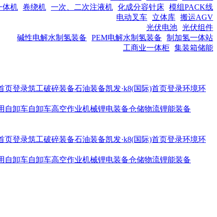
一体机
卷绕机
一次、二次注液机
化成分容针床
模组PACK线
电动叉车
立体库
搬运AGV
光伏电池
光伏组件
碱性电解水制氢装备
PEM电解水制氢装备
制加氢一体站
工商业一体柜
集装箱储能
际)首页登录筑工
破碎装备
石油装备
凯发·k8(国际)首页登录环境
环
用自卸车
自卸车
高空作业机械
锂电装备
仓储物流
锂能装备
际)首页登录筑工
破碎装备
石油装备
凯发·k8(国际)首页登录环境
环
用自卸车
自卸车
高空作业机械
锂电装备
仓储物流
锂能装备