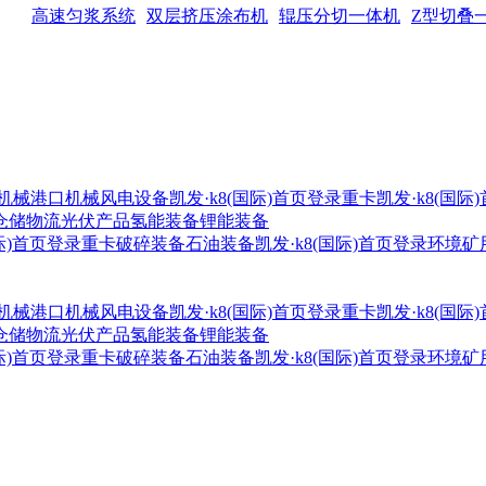
高速匀浆系统
双层挤压涂布机
辊压分切一体机
Z型切叠
机械
港口机械
风电设备
凯发·k8(国际)首页登录重卡
凯发·k8(国
仓储物流
光伏产品
氢能装备
锂能装备
国际)首页登录重卡
破碎装备
石油装备
凯发·k8(国际)首页登录环境
矿
机械
港口机械
风电设备
凯发·k8(国际)首页登录重卡
凯发·k8(国
仓储物流
光伏产品
氢能装备
锂能装备
国际)首页登录重卡
破碎装备
石油装备
凯发·k8(国际)首页登录环境
矿