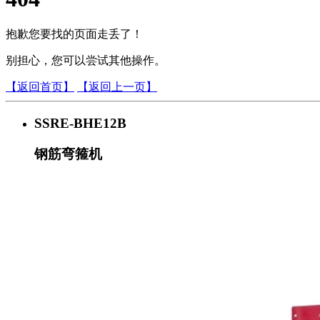
抱歉您要找的页面走丢了！
别担心，您可以尝试其他操作。
【返回首页】
【返回上一页】
SSRE-BHE12B
钢筋弯箍机