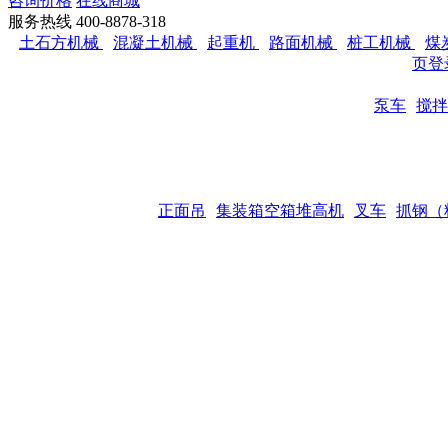
咨询价格
在线商城
服务热线
400-8878-318
土石方机械
混凝土机械
起重机
路面机械
桩工机械
煤
页登
泵车
搅拌
正面吊
集装箱空箱堆高机
叉车
抓钢（