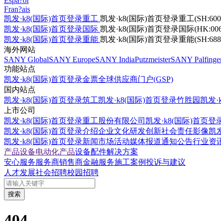
Espa?ol
Fran?ais
凯发·k8(国际)首页登录重工
凯发·k8(国际)首页登录重工(SH:6000
凯发·k8(国际)首页登录国际
凯发·k8(国际)首页登录国际(HK:006
凯发·k8(国际)首页登录重能
凯发·k8(国际)首页登录重能(SH:6883
海外网站
SANY Global
SANY Europe
SANY India
Putzmeister
SANY Palfinge
功能站点
凯发·k8(国际)首页登录金票
全球供应商门户(GSP)
国内站点
凯发·k8(国际)首页登录筑工
凯发·k8(国际)首页登录竹胜园
凯发·
上市公司
凯发·k8(国际)首页登录重工股份有限公司
凯发·k8(国际)首页
凯发·k8(国际)首页登录介绍
企业文化
研发创新
社会责任
影像凯发
凯发·k8(国际)首页登录新闻
市场活动
媒体报道
通知公告
行业资
产品设备
电动化产品
设备配件
解决方案
安心服务
服务商
销售商
金融服务
施工案例
投诉与建议
人才发展
社会招聘
校园招聘
搜索
404